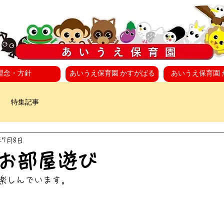
理念・方針
あいうえ保育園 かすがばる
あいうえ保育園 
特集記事
年7月8日
お部屋遊び
楽しんでいます。