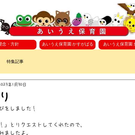
理念・方針
あいうえ保育園 かすがばる
あいうえ保育園 
特集記事
2023年1月30日
り
びをしました！
！」とリクエストしてくれたので、
みましたよ。