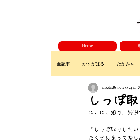
Home
全記事
かすがばる
たかみや
aiuehoikuenkasugab
しっぽ取
にこにこ組は、外遊
「しっぽ取りしたい
たくさん走って楽し