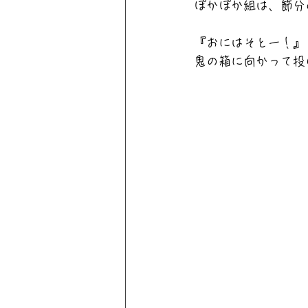
ぽかぽか組は、節分
『おにはそとー！』
鬼の箱に向かって投