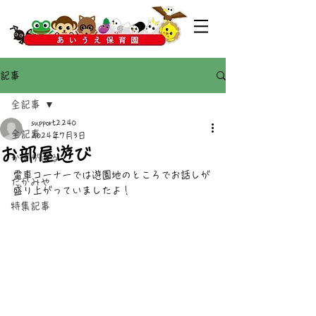
記事
全記事
support2240
全記事
2024年7月3日
お部屋遊び
かすがばる
電車コーナーでは遊園地のところでお話しが
たかみや
盛り上がっていましたよ！
特集記事