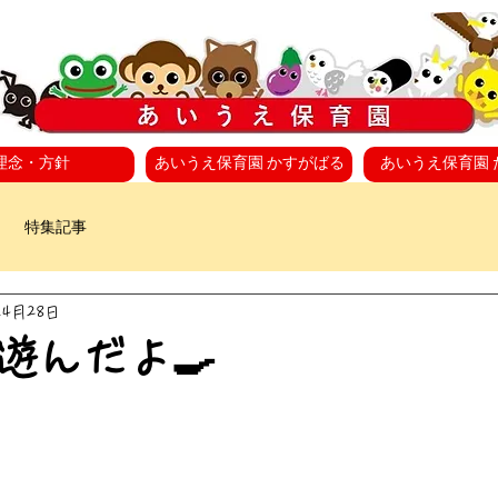
理念・方針
あいうえ保育園 かすがばる
あいうえ保育園 
特集記事
年4月28日
遊んだよ🍳