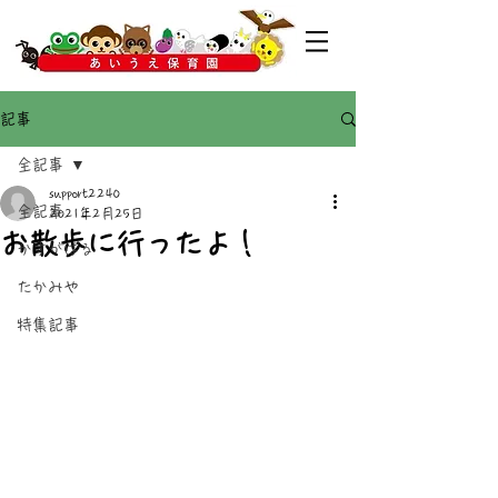
記事
全記事
support2240
全記事
2021年2月25日
お散歩に行ったよ！
かすがばる
たかみや
特集記事