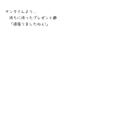
サンタさんより…　
　待ちに待ったプレゼント🎁
　「頑張りましたねぇ!」