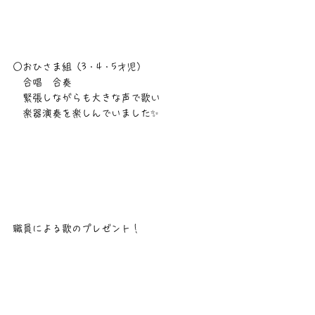
○おひさま組（3・4・5才児）
　合唱　合奏
　緊張しながらも大きな声で歌い
　楽器演奏を楽しんでいました✨
職員による歌のプレゼント！