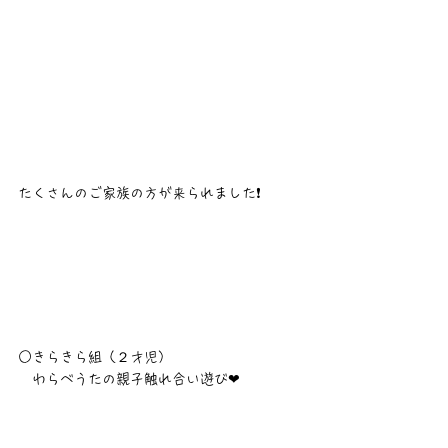
たくさんのご家族の方が来られました❗
○きらきら組（２才児）
　わらべうたの親子触れ合い遊び❤