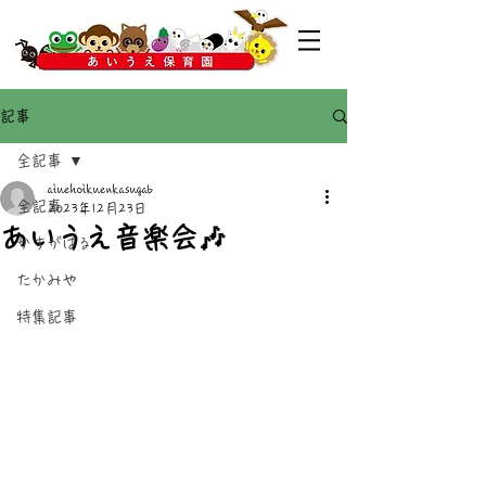
記事
全記事
aiuehoikuenkasugab
全記事
2023年12月23日
あいうえ音楽会🎶
かすがばる
たかみや
特集記事