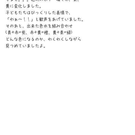
黄に変化しました。
子どもたちはびっくりした表情で、
「わぁ～！！」と歓声をあげていました。
そのあと、出来た色水を組み合わせ
(青+赤=紫、赤+黄=橙、黄+青=緑)
どんな色になるのか、わくわくしながら
見つめていましたよ。