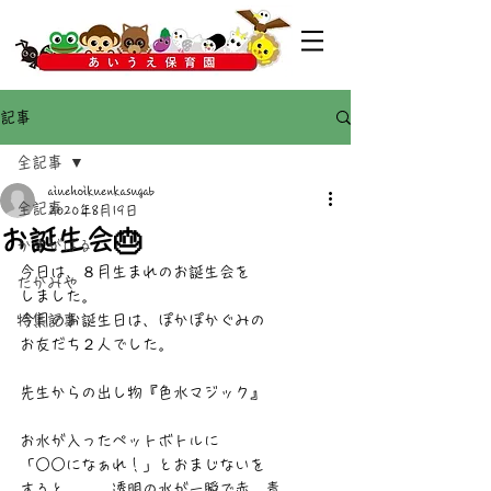
記事
全記事
aiuehoikuenkasugab
全記事
2020年8月19日
お誕生会🎂
かすがばる
今日は、８月生まれのお誕生会を
たかみや
しました。
特集記事
今月のお誕生日は、ぽかぽかぐみの
お友だち２人でした。
先生からの出し物『色水マジック』
お水が入ったペットボトルに
「○○になぁれ！」とおまじないを
すると。。。透明の水が一瞬で赤、青、