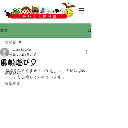
記事
全記事
support2240
全記事
2024年3月25日
風船遊び🎈
かすがばる
風船をふくらませている先生に、「がんばれ
たかみや
ー！」と応援してくれています！
特集記事