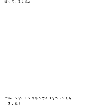
渡っていました♬
バルーンアートでリボンやイヌを作ってもら
いました！