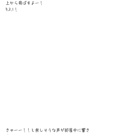
上から飛ばすよー！
3.2.1！
きゃーー！！と楽しそうな声が部屋中に響き