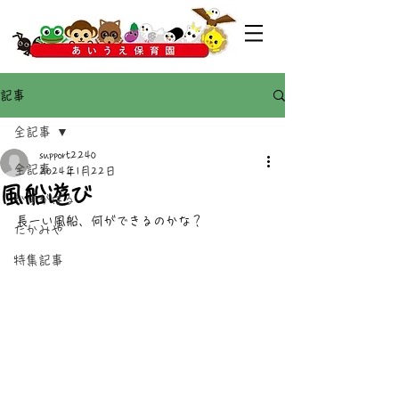
記事
全記事
support2240
全記事
2024年1月22日
風船遊び
かすがばる
長ーい風船、何ができるのかな？
たかみや
特集記事