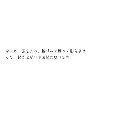
中にビー玉を入れ、輪ゴムで縛って膨らませ
ると、起き上がり小法師になります