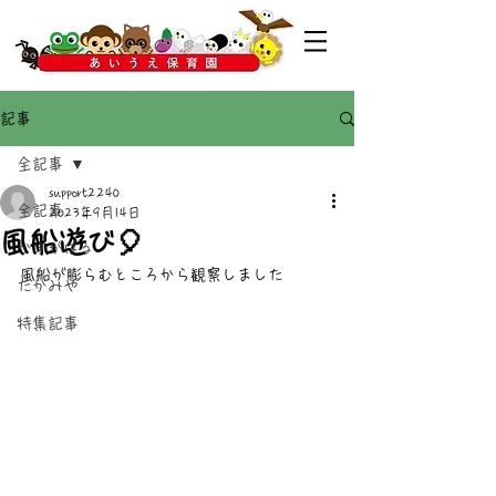
記事
全記事
support2240
全記事
2023年9月14日
風船遊び🎈
かすがばる
風船が膨らむところから観察しました
たかみや
特集記事