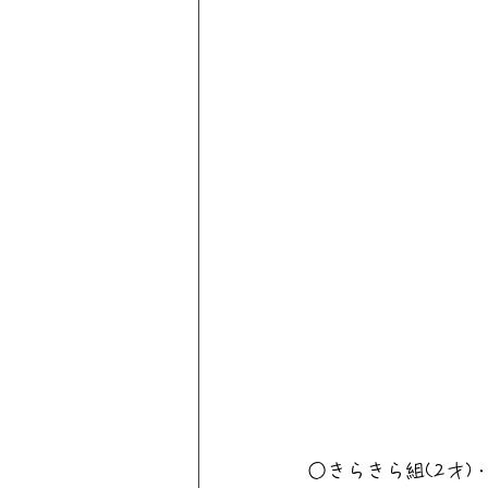
○きらきら組(2才)・