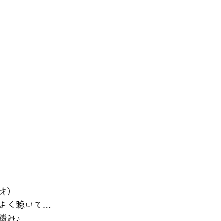
5才）
よく聴いて…
踏み♪