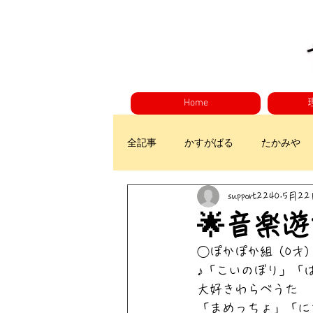
Home
全記事
かすがばる
たかみや
support2240
5月22
🌟音楽
◯ぽかぽか組（0才
♪「こいのぼり」「
大好きわらべうた
「まめっちょ」「に