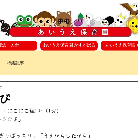
理念・方針
あいうえ保育園 かすがばる
あいうえ保育園 
特集記事
日
遊び
）・にこにこ組1Ｆ（1才）
はるだよ」
ぎりぱっちり」「うえからしたから」