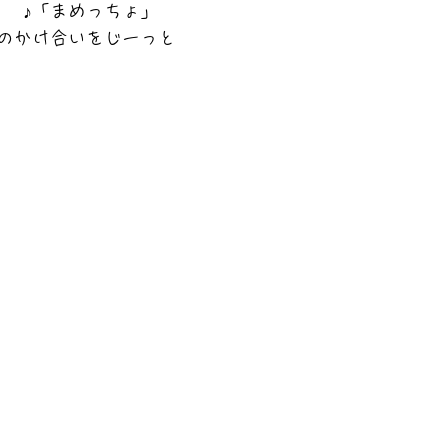
」　♪「まめっちょ」
のかけ合いをじーっと