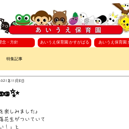
理念・方針
あいうえ保育園 かすがばる
あいうえ保育園 
特集記事
2021年11月8日
🥜✨
を楽しみました♪
落花生がついていて
い！」と