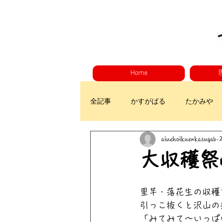
Home
全記事
かすがばる
たかみや
aiuehoikuenkasugab
大収穫祭
里芋・落花生の収穫
引っこ抜くと沢山の
「みてみて〜いっぱ