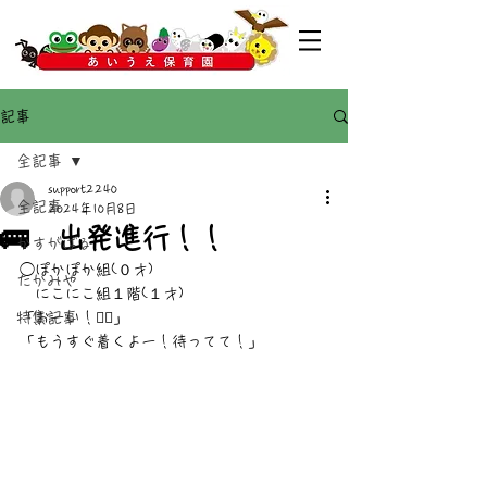
記事
全記事
support2240
全記事
2024年10月8日
🚌 出発進行！！
かすがばる
◯ぽかぽか組(０才)
たかみや
　にこにこ組１階(１才)
特集記事
「おーい！🙋‍♀️」
「もうすぐ着くよー！待ってて！」