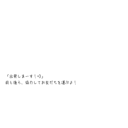
「出発しまーす！💨」
前と後ろ、協力してお友だちを運ぶよ！