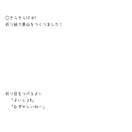
◯きらきら(2才)
折り紙で栗🌰をつくりました！
折り目をつけるよ✨
　「よいしょ❗️」
　「むずかしいねー」　