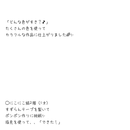
「どんな色がすき？🎵」
たくさんの色を使って
カラフルな作品に仕上がりました🌈✨
◯にこにこ組2階（1才）
すずらんテープを裂いて
ポンポン作りに挑戦✨
指先を使って、、「できた！」