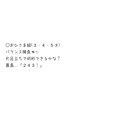
○おひさま組(３・４・５才)
バランス勝負👊✨
片足立ちで何秒できるかな？
最高…「２４３！」