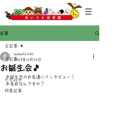
記事
全記事
support2240
全記事
2023年10月20日
お誕生会🎵
かすがばる
お誕生児のお友達にインタビュー！
たかみや
お名前なんですか？
特集記事