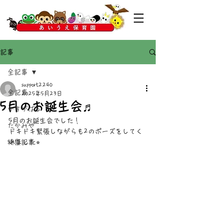
記事
全記事
support2240
全記事
2025年5月23日
5月のお誕生会♬
かすがばる
5月のお誕生会でした！
たかみや
ドキドキ緊張しながらも2のポーズをしてく
特集記事
れました⭐︎