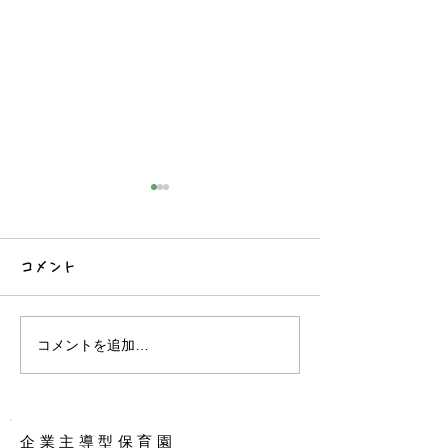
コメント
コーナー遊び
お部屋で遊びました♪
コメントを追加…
企業主導型保育園