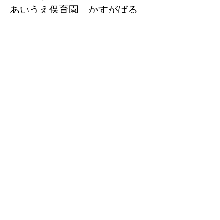
あいうえ保育園 かすがばる
​〒816-0933
大野城市瑞穂町1丁目3ー18
Tel: 092-558-2248
小規模保育園A型
あいうえ保育園 たかみや
​〒815-0082
福岡市南区大楠３丁目19-27
Tel: 092-791-6556