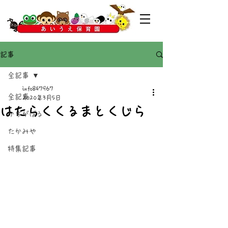
記事
全記事
info847967
全記事
2020年3月5日
はたらくくるまとくじら
かすがばる
たかみや
特集記事