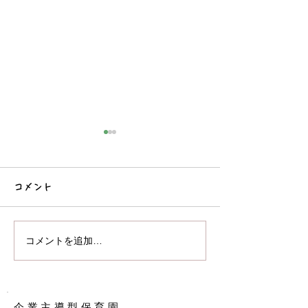
コメント
♪音楽あそび😊
おままごとをしました♪
コメントを追加…
企業主導型保育園