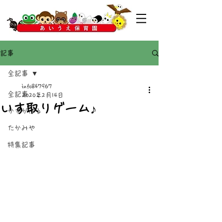
記事
全記事
info847967
全記事
2020年2月14日
いす取りゲーム♪
かすがばる
たかみや
特集記事