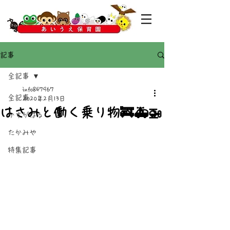
記事
全記事
info847967
全記事
2020年2月13日
はさみと働く乗り物🚒🚑🚁
かすがばる
たかみや
特集記事