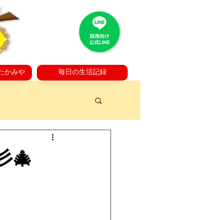
たかみや
毎日の生活記録
🎄