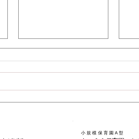
コー
お部屋で遊びました♪
小規模保育園A型