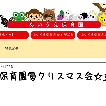
理念・方針
あいうえ保育園 かすがばる
あいうえ保育園 
特集記事
年12月22日
保育園🎅クリスマス会☆彡