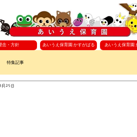
理念・方針
あいうえ保育園 かすがばる
あいうえ保育園 
特集記事
年3月25日