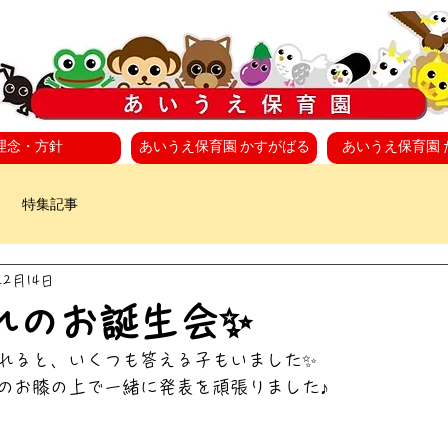
理念・方針
あいうえ保育園 かすがばる
あいうえ保育園 
特集記事
年2月14日
れのお誕生会✨
れると、いくつも答える子もいました✨
のお膝の上で一緒に発表を頑張りました♪