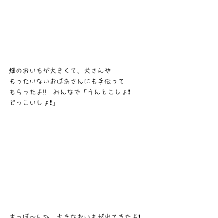
畑のおいもが大きくて、犬さんや
もったいないおばあさんにも手伝って
もらったよ‼️　みんなで「うんとこしょ❗
どっこいしょ❗」
すっぽ〜ん🍠　大きなおいもが出てきたよ❗