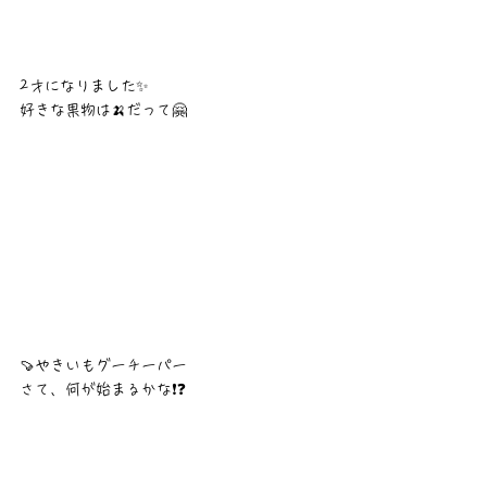
2才になりました✨
好きな果物は🍌だって🤗
🍠やきいもグーチーパー　
さて、何が始まるかな❗❓️