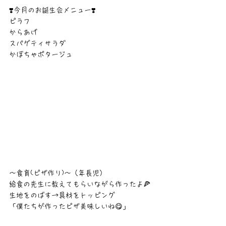
❣️今月のお誕生会メニュー❣️
ピラフ
からあげ
スパゲティサラダ
かぼちゃポタージュ
～食育(ピザ作り)～（年長児）
給食の先生に教えてもらいながら作ったよ🍕
生地をのばす→具材をトッピング
「僕たちが作ったピザ美味しいね😋」