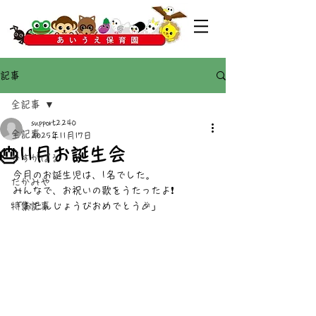
記事
全記事
support2240
全記事
2025年11月17日
🎂11月お誕生会
かすがばる
今月のお誕生児は、1名でした。
たかみや
みんなで、お祝いの歌をうたったよ❗
特集記事
「おたんじょうびおめでとう🎉」