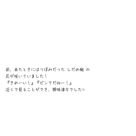
前、来たときにはつぼみだった しだれ梅 の
花が咲いていました！
『きれーい！』『ピンクだねー！』
近くで見ることができ、興味津々でした✨