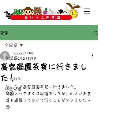
記事
全記事
support2240
全記事
2025年3月7日
高宮庭園茶寮に行きまし
かすがばる
た！
たかみや
みんなで高宮庭園茶寮に行きました。
特集記事
庭園入ってすぐは坂道でしたが、小さいお友
達も頑張って歩いて行くことができましたよ
😊