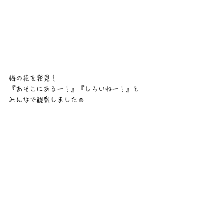
梅の花を発見！
『あそこにあるー！』『しろいねー！』と
みんなで観察しました☺️