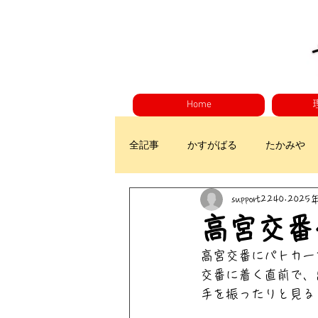
Home
全記事
かすがばる
たかみや
support2240
2025
高宮交番
高宮交番にパトカー
交番に着く直前で、
手を振ったりと見る