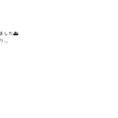
ました🚑
り…