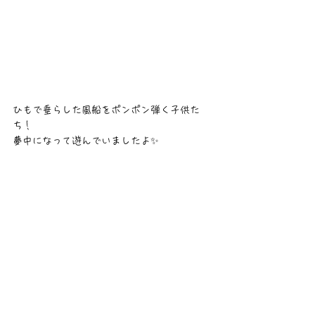
ひもで垂らした風船をポンポン弾く子供た
ち！
夢中になって遊んでいましたよ✨