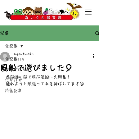
記事
全記事
support2240
全記事
6月1日
風船で遊びました🎈
かすがばる
扇風機の風で飛ぶ風船に大興奮！
たかみや
触れようと頑張って手を伸ばしてます😊
特集記事