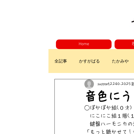
Home
全記事
かすがばる
たかみや
support2240
2025
音色にう
◯ぽかぽか組(０才)
　にこにこ組１階(１
　鍵盤ハーモニカの
「もっと聴かせて！