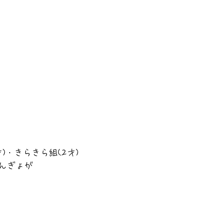
)・きらきら組(2才)
んぎょが　