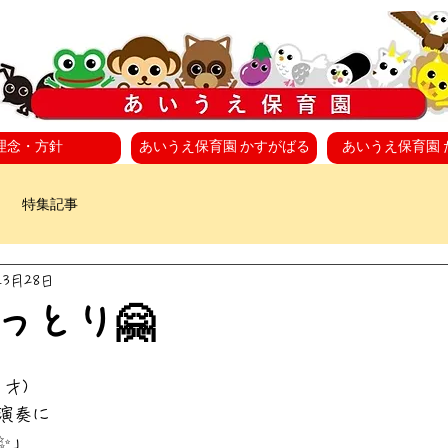
理念・方針
あいうえ保育園 かすがばる
あいうえ保育園 
特集記事
年3月28日
っとり🤗
才)
演奏に
✨」