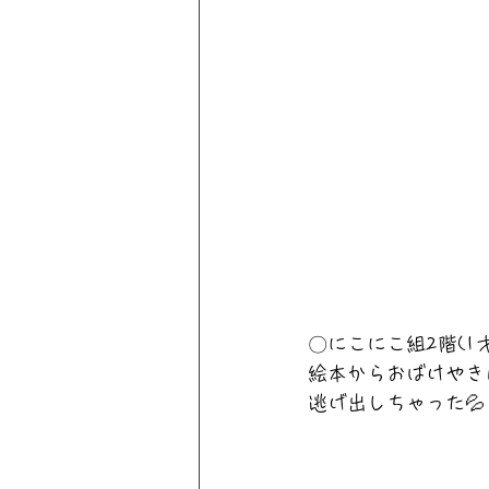
〇にこにこ組2階(1才
絵本からおばけやき
逃げ出しちゃった💦