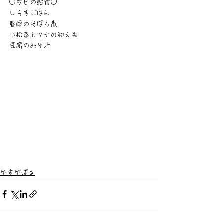
○今日の給食○
しらすごはん
春雨のそぼろ煮
小松菜とツナの和え物
豆腐のみそ汁
かすがばる