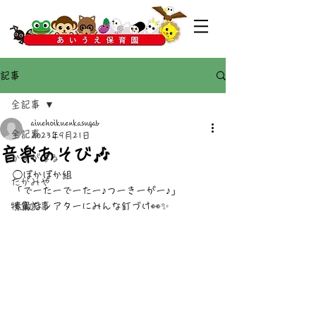
記事
全記事
aiuehoikuenkasugab
全記事
2023年9月21日
音楽あそび🎶
かすがばる
◯ぽかぽか組
たかみや
「でーたーでーたー♪つーきーがー♪」
特集記事
素敵なシアターにみんな釘づけ👀✨