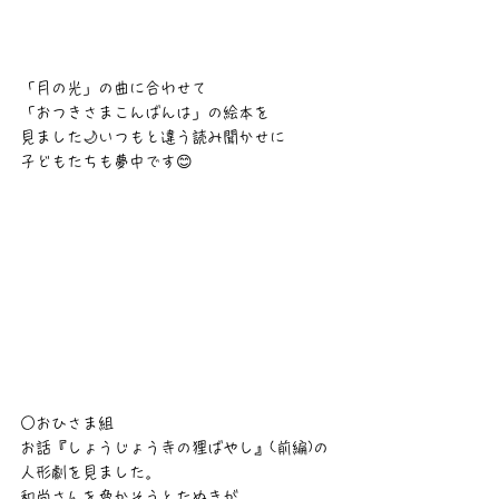
「月の光」の曲に合わせて
「おつきさまこんばんは」の絵本を
見ました🌙いつもと違う読み聞かせに
子どもたちも夢中です😊
○おひさま組
お話『しょうじょう寺の狸ばやし』(前編)の
人形劇を見ました。
和尚さんを脅かそうとたぬきが