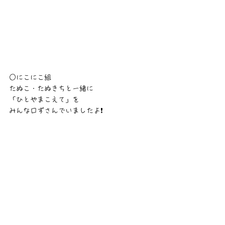
○にこにこ組
たぬこ・たぬきちと一緒に
「ひとやまこえて」を
みんな口ずさんでいましたよ❗