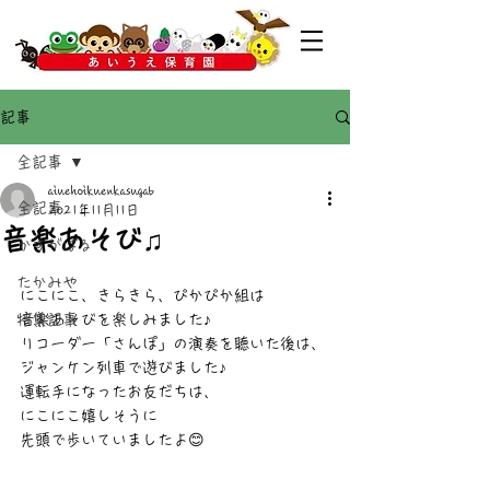
記事
全記事
aiuehoikuenkasugab
全記事
2021年11月11日
音楽あそび♫
かすがばる
たかみや
にこにこ、きらきら、ぴかぴか組は
特集記事
音楽あそびを楽しみました♪
リコーダー「さんぽ」の演奏を聴いた後は、
ジャンケン列車で遊びました♪
運転手になったお友だちは、
にこにこ嬉しそうに
先頭で歩いていましたよ😊