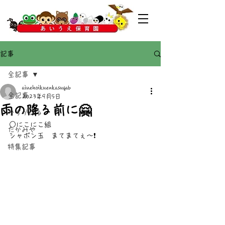
記事
全記事
aiuehoikuenkasugab
全記事
2023年9月5日
雨の降る前に🤗
かすがばる
○にこにこ組
たかみや
シャボン玉　まてまてぇ〜❗
特集記事