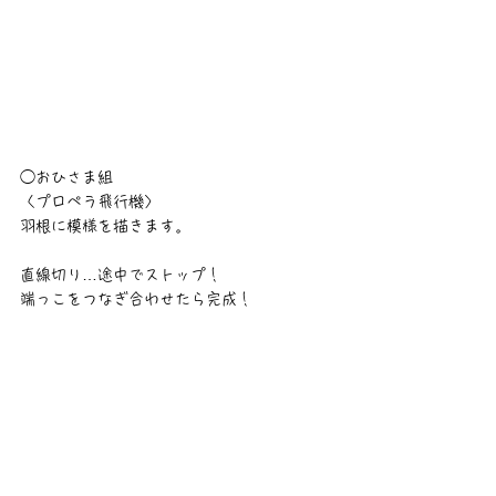
◯おひさま組
〈プロペラ飛行機〉
羽根に模様を描きます。
直線切り…途中でストップ！
端っこをつなぎ合わせたら完成！