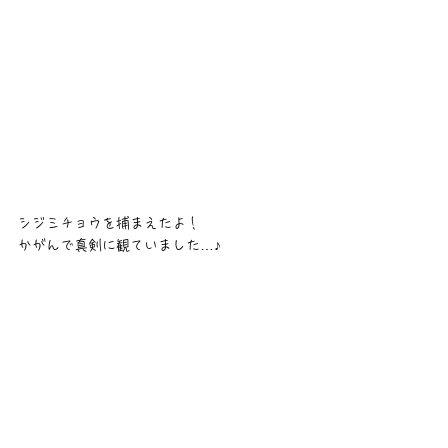
シジミチョウを捕まえたよ！
かがんで真剣に観ていました…♪