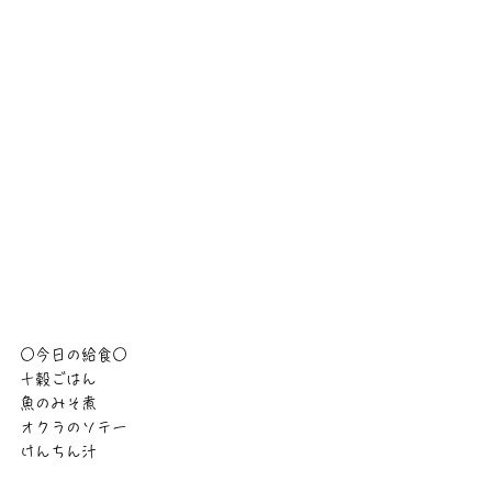
○今日の給食○
十穀ごはん
魚のみそ煮
オクラのソテー
けんちん汁