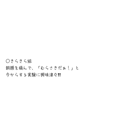
○きらきら組
朝顔を摘んで、「むらさきだぁ！」と
今からする実験に興味津々❗❗