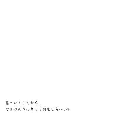
高〜いところから…
クルクルクル🌀！！おもしろ〜い✨