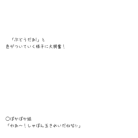
　「ぶどうだあ!」と
色がついていく様子に大興奮！
◯ぽかぽか組
「わあ〜！しゃぼん玉きれいだね🫧✨」