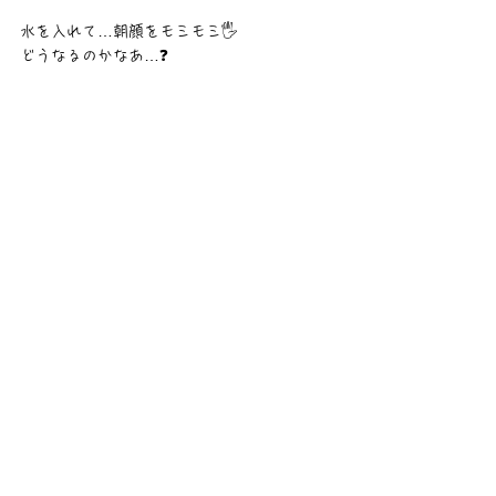
水を入れて…朝顔をモミモミ🖐
どうなるのかなあ…❓