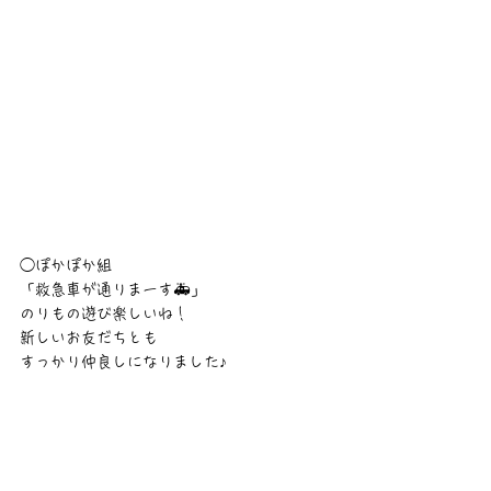
◯ぽかぽか組
「救急車が通りまーす🚑」
のりもの遊び楽しいね！
新しいお友だちとも
すっかり仲良しになりました♪