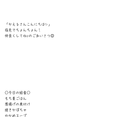
「かえるさんこんにちは✨」
指先でちょんちょん！
仲良くしてね♪のごあいさつ😊
○今日の給食○
もち麦ごはん
厚揚げの煮付け
焼きかぼちゃ
わかめスープ