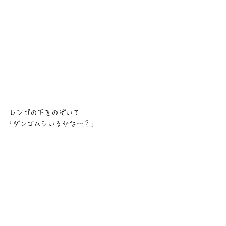
レンガの下をのぞいて……
｢ダンゴムシいるかな〜？｣