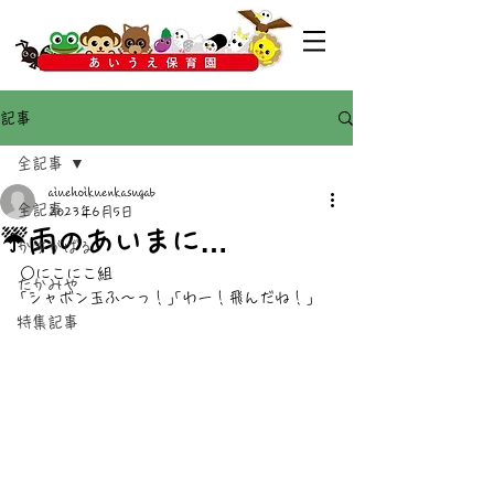
記事
全記事
aiuehoikuenkasugab
全記事
2023年6月5日
☔雨のあいまに…
かすがばる
○にこにこ組
たかみや
｢シャボン玉ふ〜っ！｣｢わー！飛んだね！｣
特集記事