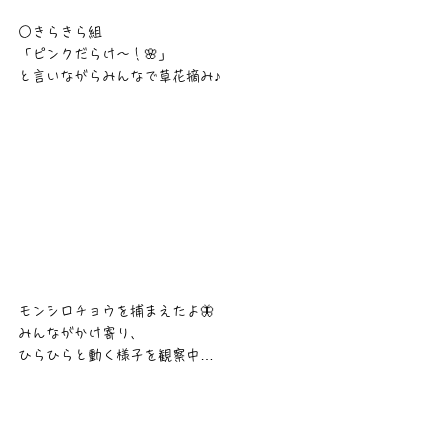
○きらきら組
「ピンクだらけ〜！🌸」
と言いながらみんなで草花摘み♪
モンシロチョウを捕まえたよ🦋
みんながかけ寄り、
ひらひらと動く様子を観察中…