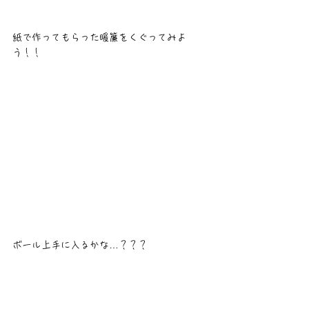
紙で作ってもらった暖簾をくぐってみよ
う！！
ボール上手に入るかな…？？？