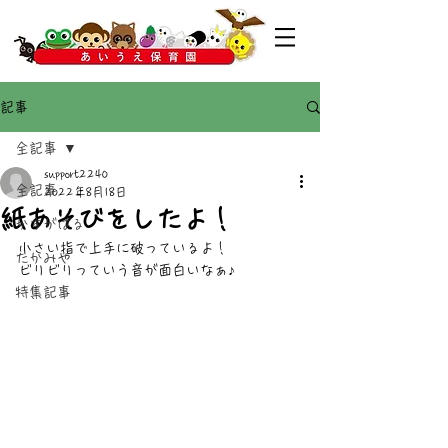
記事
全記事
support2240
全記事
2022年8月18日
紙あそびをしたよ！
かすがばる
小さい指で上手に破っているよ！
たかみや
ビリビリっていう音が面白いなぁ♪
特集記事