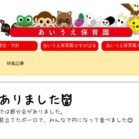
理念・方針
あいうえ保育園 かすがばる
あいうえ保育園 
特集記事
日
ありました👹
では節分会がありました。
見立てたボーロで、みんなで円になって食べました😊