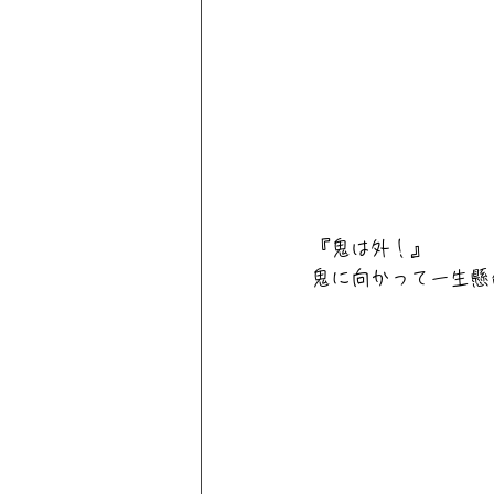
『鬼は外！』
鬼に向かって一生懸