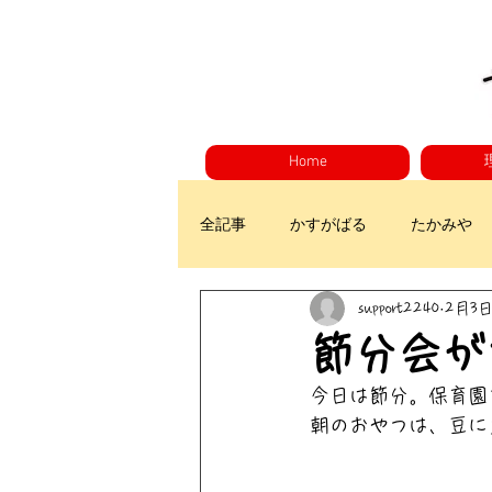
Home
全記事
かすがばる
たかみや
support2240
2月3
節分会が
今日は節分。保育園
朝のおやつは、豆に