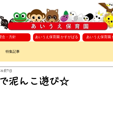
理念・方針
あいうえ保育園 かすがばる
あいうえ保育園 
特集記事
年6月7日
で泥んこ遊び☆