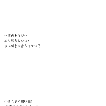
～室内あそび～
ぬり絵楽しいな♪
次は何色を塗ろうかな？
〇きらきら組(2歳)