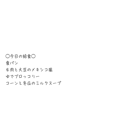
◯今日の給食◯
食パン
牛肉と大豆のメキシコ風
ゆでブロッコリー
コーンと冬瓜のミルクスープ