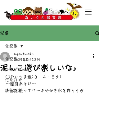
記事
全記事
support2240
全記事
2025年8月22日
泥んこ遊び楽しいな♪
かすがばる
◯おひさま組(３・４・５才)
たかみや
～園庭あそび～
特集記事
お水を使ってケーキやかき氷を作ろう🍧