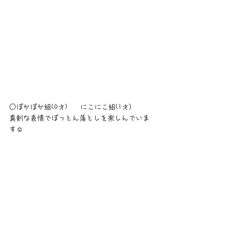
○ぽかぽか組(0才)　  にこにこ組(1才）
真剣な表情でぽっとん落としを楽しんでいま
す☺️