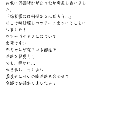
お家に何個時計があったか発表し合いまし
た。
「保育園には何個あるんだろう…」
そこで時計探しのツアーに出かけることに
しました！
ツアーガイドさんについて
出発です✨
赤ちゃんが寝ている部屋で
時計を発見！！
でも、静かに…
ぬきあし…さしあし…
園長せんせいの腕時計も合わせて
全部で９個ありましたよ！