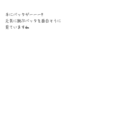
手にバッタがーーー‼️
元気に跳ぶバッタを面白そうに
見ています🦗