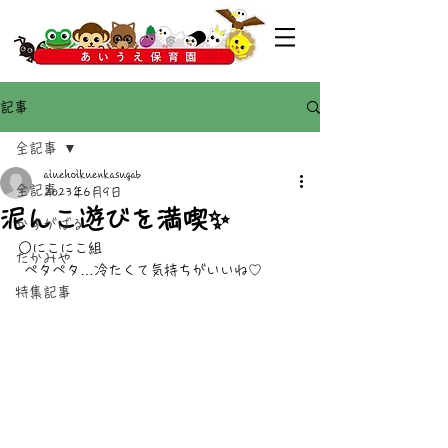
記事
全記事
aiuehoikuenkasugab
全記事
2023年6月9日
泥んこ遊びを満喫✨
かすがばる
○にこにこ組
たかみや
 ペタペタ…冷たくて気持ちがいいね♡
特集記事