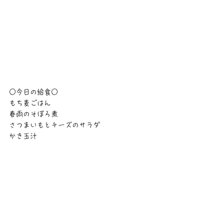
○今日の給食○
もち麦ごはん
春雨のそぼろ煮
さつまいもとチーズのサラダ
かき玉汁