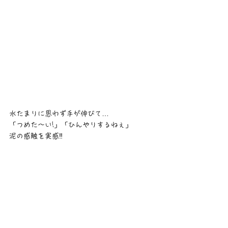
水たまりに思わず手が伸びて…
「つめた〜い!」「ひんやりするねぇ」
泥の感触を実感‼️