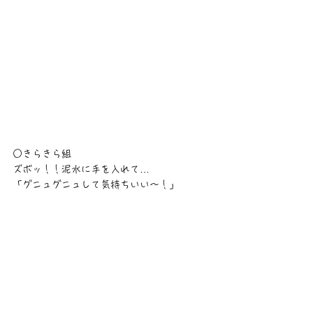
○きらきら組
ズボッ！！泥水に手を入れて…
「グニュグニュして気持ちいい〜！」