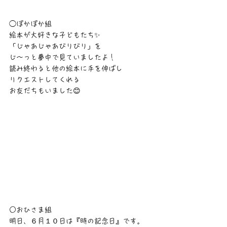
◯ぽかぽか組
絵本が大好きな子どもたち✨
「じゃあじゃあびりびり」を
じ〜っと夢中で見ていましたよ！
読み終わると他の絵本に手を伸ばし
リクエストしてくれる
お友だちもいました😊
○おひさま組
明日、６月１０日は『時の記念日』です。