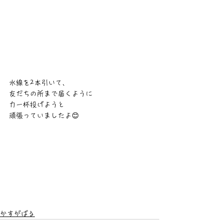
水線を2本引いて、
友だちの所まで届くように
力一杯投げようと
頑張っていましたよ😊
かすがばる