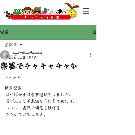
記事
全記事
aiuehoikuenkasugab
全記事
2022年9月8日
楽器でチャチャチャ✨
かすがばる
たかみや
特集記事
ぽかぽか組は音楽遊びをしました♪
音が出ると不思議そうに見つめたり、
ニコニコ笑顔で何度も鉄琴を
たたいていましたよ。