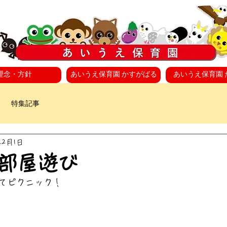
理念・方針
あいうえ保育園 かすがばる
あいうえ保育園 
特集記事
年2月1日
部屋遊び
てピクニック！