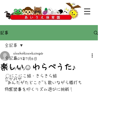
記事
全記事
aiuehoikuenkasugab
全記事
2023年7月6日
楽しい☺わらべうた♪
かすがばる
〇にこにこ組・きらきら組
たかみや
''あんたがたどこさ''と歌いながら膝打ち
特集記事
''さ''で手を叩くリズム遊びに挑戦！