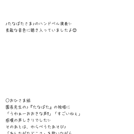
♪たなばたさま♪のハンドベル演奏✨
素敵な音色に聴き入っていましたよ😊
○おひさま組
園長先生の♪『たなばた』の独唱に
「うわぁーおおきな声❗」「すごいねぇ」
感嘆の声しきりでした✨
そのあとは、わらべうたあそび♪
「あんたがたどこさ」を歌いながら