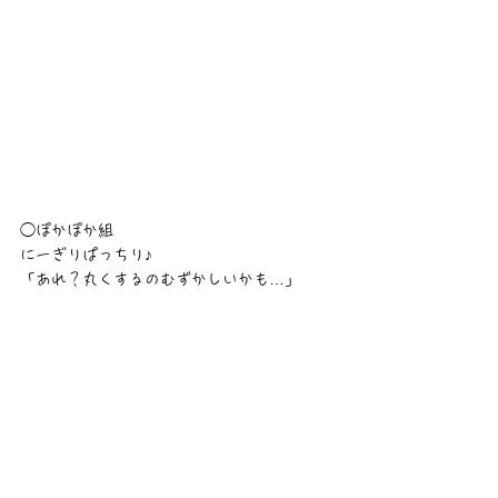
◯ぽかぽか組
にーぎりぱっちり♪
「あれ？丸くするのむずかしいかも…」