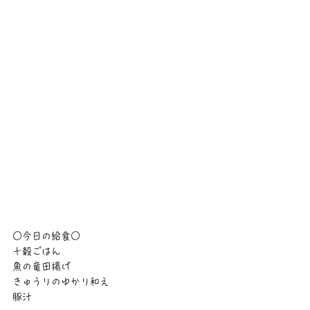
○今日の給食○
十穀ごはん
魚の竜田揚げ
きゅうりのゆかり和え
豚汁