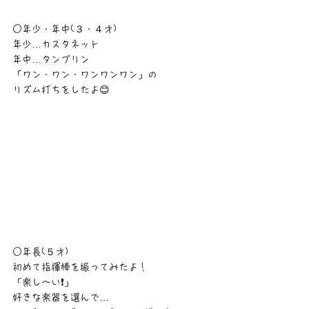
○年少・年中(３・４才)
年少…カスタネット
年中…タンブリン
「ワン・ワン・ワンワンワン」の
リズム打ちをしたよ😊
○年長(５才)
初めて指揮棒を振ってみたよ！
「楽し〜い❗」
好きな楽器を選んで…