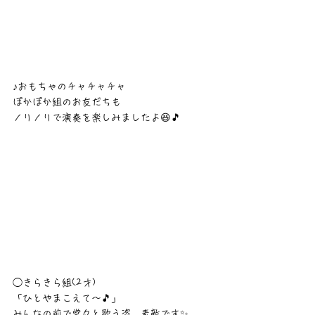
♪おもちゃのチャチャチャ
ぽかぽか組のお友だちも
ノリノリで演奏を楽しみましたよ😆🎵
◯きらきら組(2才)
「ひとやまこえて〜🎵」
みんなの前で堂々と歌う姿、素敵です✨