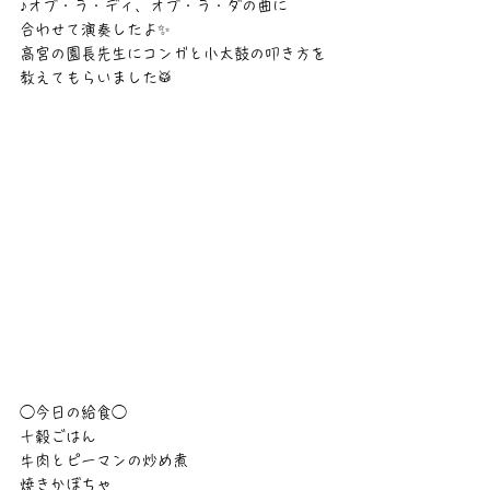
♪オブ・ラ・ディ、オブ・ラ・ダの曲に
合わせて演奏したよ✨
高宮の園長先生にコンガと小太鼓の叩き方を
教えてもらいました🥁
◯今日の給食◯
十穀ごはん
牛肉とピーマンの炒め煮
焼きかぼちゃ