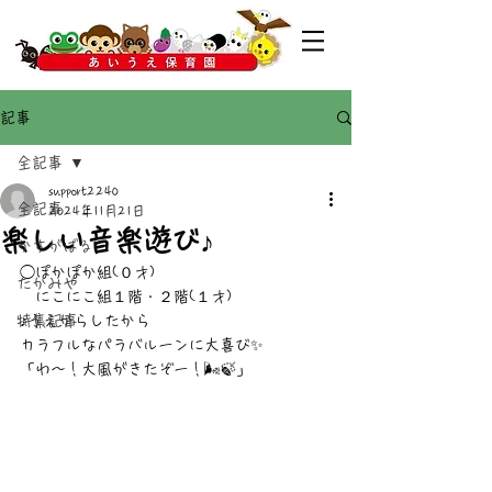
記事
全記事
support2240
全記事
2024年11月21日
楽しい音楽遊び♪
かすがばる
◯ぽかぽか組(０才)
たかみや
　にこにこ組１階・２階(１才)
特集記事
♪うえからしたから
カラフルなパラバルーンに大喜び✨
「わ〜！大風がきたぞー！🌬️🍃」