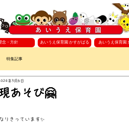
理念・方針
あいうえ保育園 かすがばる
あいうえ保育園 
特集記事
2024年3月6日
現あそび🤗
なりきっています✨