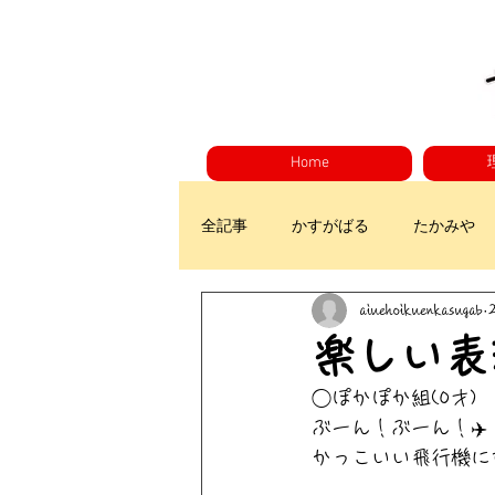
Home
全記事
かすがばる
たかみや
aiuehoikuenkasugab
楽しい表
◯ぽかぽか組(0才)
ぶーん！ぶーん！✈️
かっこいい飛行機に