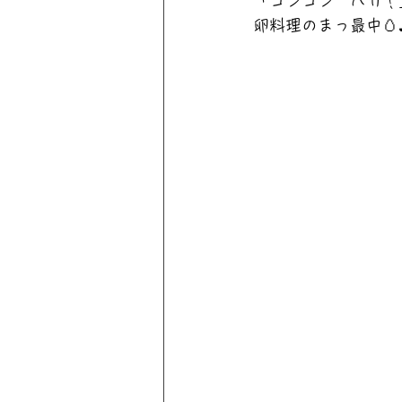
「コンコン　パカ！
卵料理のまっ最中🥚