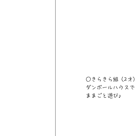
○きらきら組（2才
ダンボールハウスで
ままごと遊び♪