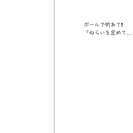
ボールで的あて❗
「ねらいを定めて…