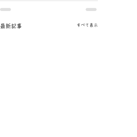
すべて表示
最新記事