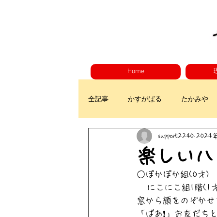
Home
全記事
かすがばる
たかみや
support2240
2024
楽しいハウ
○ぽかぽか組(0才)
   にこにこ組1階(1才
窓から顔をのぞかせ
「ばあ❗」お友だちと