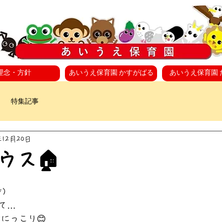
理念・方針
あいうえ保育園 かすがばる
あいうえ保育園 
特集記事
年12月20日
ス🏠️
)
て…
にっこり😊