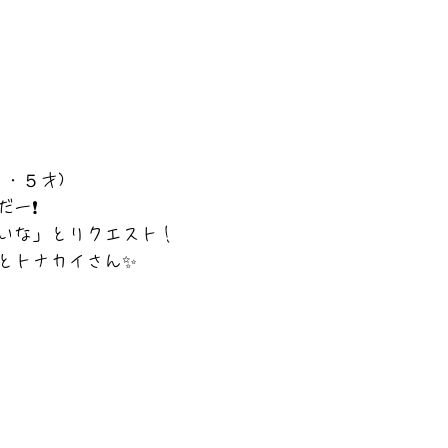
・５才)
だー❗
いな」とリクエスト！
とトナカイさん✨