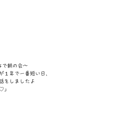
なで朝の会～
が１年で一番短い日、
話をしましたよ
♡」