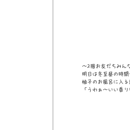
～2階お友だちみん
明日は冬至昼の時間
柚子のお風呂に入る
「うわぁ～いい香り