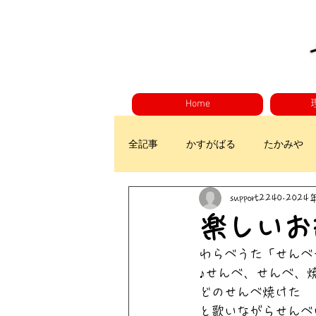
Home
全記事
かすがばる
たかみや
support2240
2024
楽しいお
わらべうた「せんべ
♪せんべ、せんべ、
どのせんべ焼けた　
と歌いながらせんべ