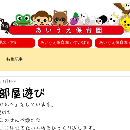
理念・方針
あいうえ保育園 かすがばる
あいうえ保育園 
特集記事
年11月14日
部屋遊び
せんべ」をしています。
焼けた
このせんべ焼けた
いに見立てたいろ板をひっくり返します。