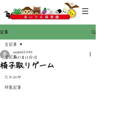
記事
全記事
support2240
全記事
2021年12月1日
椅子取りゲーム
かすがばる
たかみや
特集記事