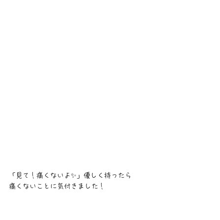
「見て！痛くないよ✨」優しく持ったら
痛くないことに気付きました！