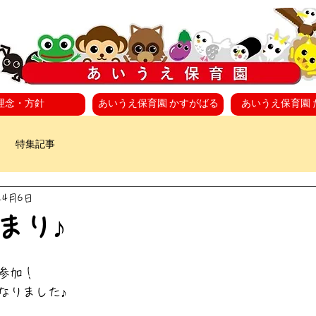
理念・方針
あいうえ保育園 かすがばる
あいうえ保育園 
特集記事
年4月6日
まり♪
参加！
なりました♪