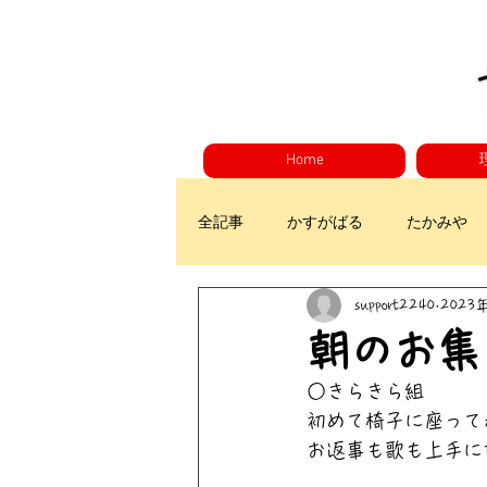
Home
全記事
かすがばる
たかみや
support2240
2023
朝のお集
○きらきら組
初めて椅子に座って
お返事も歌も上手に