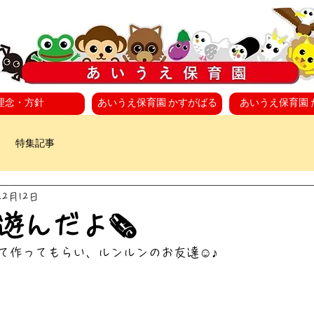
理念・方針
あいうえ保育園 かすがばる
あいうえ保育園 
特集記事
年2月12日
遊んだよ🗞
て作ってもらい、ルンルンのお友達☺️♪