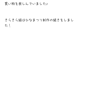
買い物を楽しんでいました♪
きらきら組はひなまつり制作の続きをしまし
た！