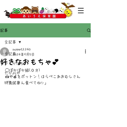
記事
全記事
support2240
全記事
2024年9月5日
好きなおもちゃ💕
かすがばる
◯ぽかぽか組(０才)
たかみや
🍰や🍎をポットン！はらぺこあおむしさん
特集記事
「たくさん食べてね✨」