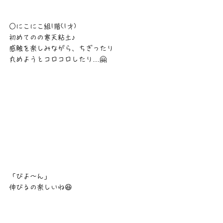
○にこにこ組1階(1才)
初めてのの寒天粘土♪
感触を楽しみながら、ちぎったり
丸めようとコロコロしたり…🤗
「びよ〜ん」
伸びるの楽しいね😆