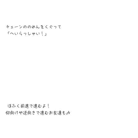
チェーンののれんをくぐって
「へいらっしゃい！」
 ほふく前進で進むよ！
仰向けや逆向きで進むお友達も🎶