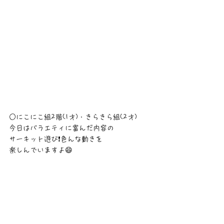
○にこにこ組2階(1才)・きらきら組(2才)
今日はバラエティに富んだ内容の
サーキット遊び❗色んな動きを
楽しんでいますよ😄