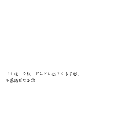
「１枚、２枚…どんどん出てくるよ😆」
不思議だなあ🧐