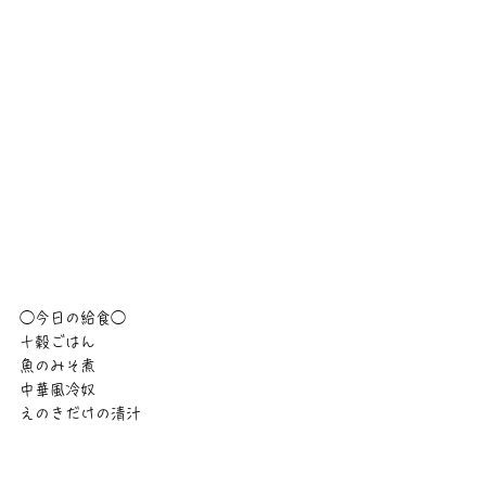
◯今日の給食◯
十穀ごはん
魚のみそ煮
中華風冷奴
えのきだけの清汁