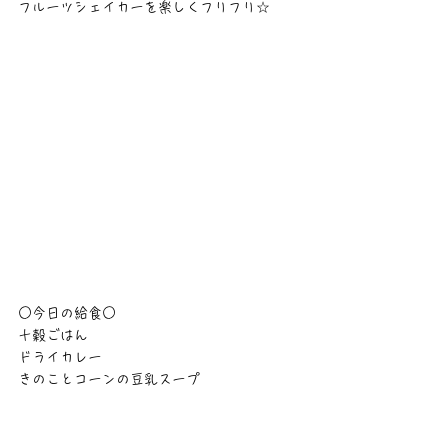
フルーツシェイカーを楽しくフリフリ☆
○今日の給食○
十穀ごはん
ドライカレー
きのことコーンの豆乳スープ