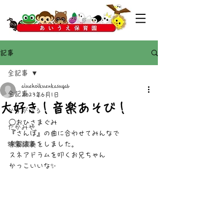
記事
全記事
aiuehoikuenkasugab
全記事
2023年6月1日
大好き！音楽あそび！
かすがばる
◯おひさまぐみ
たかみや
『さんぽ』の曲に合わせてみんなで
特集記事
楽器演奏をしました。
スネアドラムを叩くお兄ちゃん
かっこいいな✨