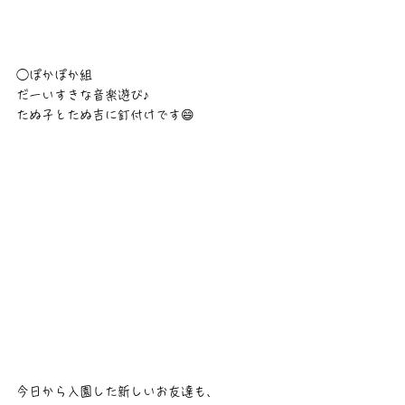
◯ぽかぽか組
だーいすきな音楽遊び♪
たぬ子とたぬ吉に釘付けです😄
今日から入園した新しいお友達も、